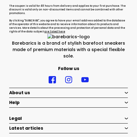
The coupon is valid for 48 hours from delivery and applies to your first purchase. The
discount is valid only on non-discounted items and cannot be combined with other
promotions.
By clicking "SUBSCRIBE", you agree to have your email address added to the database
of the operator of this website and to receive information about its products and
services. More details about the processing and protection of personal data and the
rights of the data subject
are listed here
Barebarics is a brand of stylish barefoot sneakers
made of premium materials with a special flexible
sole.
Follow us
About us
Help
Legal
Latest articles