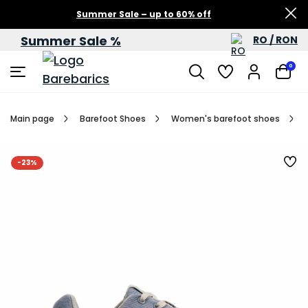
Summer Sale – up to 60% off
Summer Sale %
RO / RON
0
Main page
Barefoot Shoes
Women's barefoot shoes
-23%