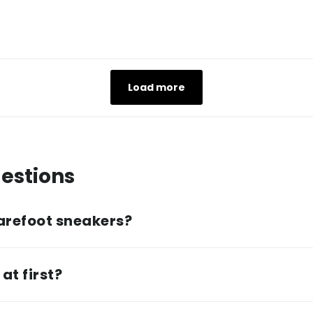
Load more
estions
arefoot sneakers?
at first?