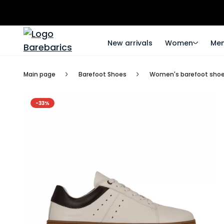
New arrivals
Women
Me
Main page
Barefoot Shoes
Women's barefoot sho
-33%