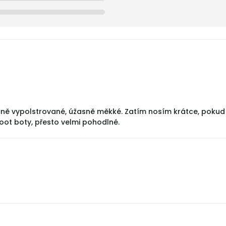
ě vypolstrované, úžasně měkké. Zatím nosím krátce, pokud k
foot boty, přesto velmi pohodlné.