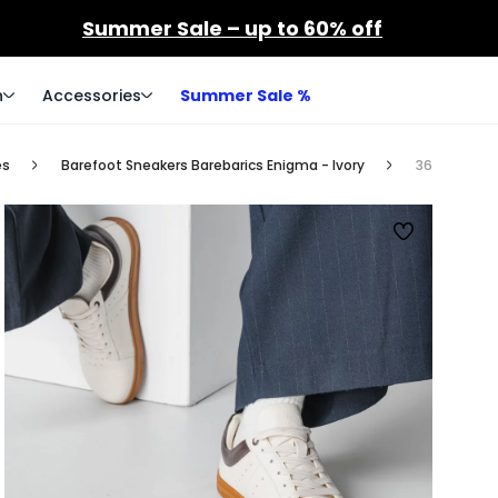
Summer Sale – up to 60% off
n
Accessories
Summer Sale %
es
Barefoot Sneakers Barebarics Enigma - Ivory
36