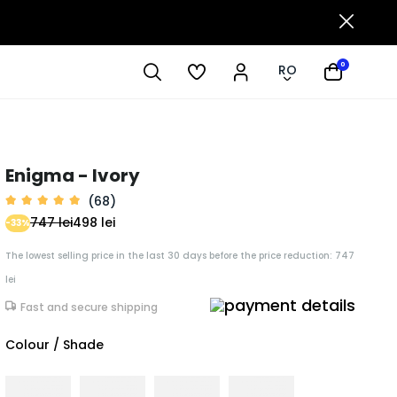
0
RO
Enigma - Ivory
(68)
747 lei
498 lei
-33%
The lowest selling price in the last 30 days before the price reduction: 747
lei
Fast and secure shipping
Colour / Shade