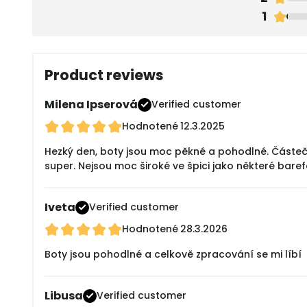
1
Product reviews
Milena Ipserová
Verified customer
Hodnotené
12.3.2025
Hezký den, boty jsou moc pěkné a pohodlné. Částečn
super. Nejsou moc široké ve špici jako některé bare
Iveta
Verified customer
Hodnotené
28.3.2026
Boty jsou pohodlné a celkově zpracování se mi líbí
Libusa
Verified customer